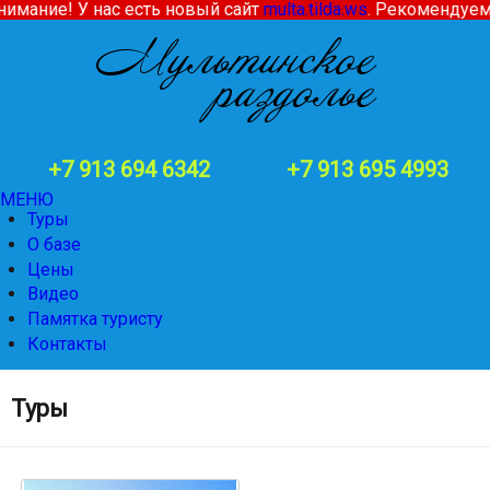
мание! У нас есть новый сайт
multa.tilda.ws
. Рекомендуем п
+7 913 694 6342 +7 913 695 4993
МЕНЮ
Туры
О базе
Цены
Видео
Памятка туристу
Контакты
Туры